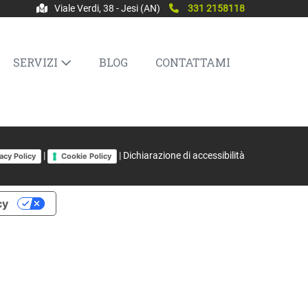
Viale Verdi, 38 - Jesi (AN)
331 2158118
SERVIZI
BLOG
CONTATTAMI
|
|
Dichiarazione di accessibilità
acy Policy
Cookie Policy
cy