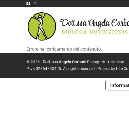
Salta
al
contenuto
Errore nel caricamento del contenuto.
© 2026 -
Dott.ssa Angela Carboni
Biologa Nutrizionista
P.iva 02864730425. All rights reserved | Project by
Life Co
Informat